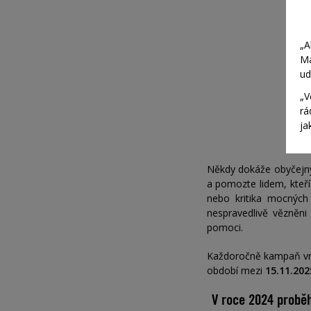
„
A
Ma
ud
„
V
rá
ja
Někdy dokáže obyčejný d
a pomozte lidem, kteř
nebo kritika mocných t
nespravedlivě vězněn
pomoci.
Každoročně kampaň vrch
období mezi
15
.11.202
V roce 2024 probě