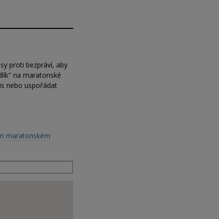
sy proti bezpráví, aby
dlík" na maratonské
is nebo uspořádat
vém maratonském