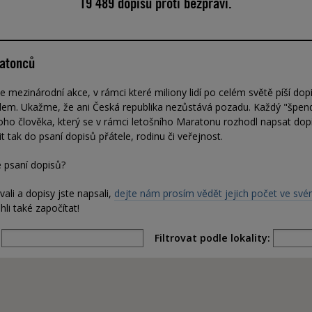
19 489
dopisů proti bezpráví.
atonců
 mezinárodní akce, v rámci které miliony lidí po celém světě píší dopi
dem. Ukažme, že ani Česká republika nezůstává pozadu. Každý "špen
ho člověka, který se v rámci letošního Maratonu rozhodl napsat dop
t tak do psaní dopisů přátele, rodinu či veřejnost.
e psaní dopisů?
ovali a dopisy jste napsali,
dejte nám prosím vědět jejich počet ve s
li také započítat!
:
Filtrovat podle lokality: