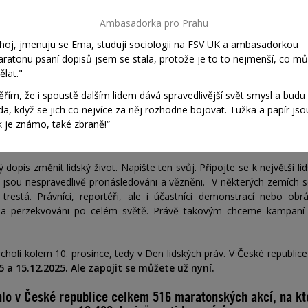
Ambasadorka pro Prahu
hoj, jmenuju se Ema, studuji sociologii na FSV UK a ambasadorkou
ratonu psaní dopisů jsem se stala, protože je to to nejmenší, co m
ělat.
"
CHCI POMOCT
ěřím, že i spoustě dalším lidem dává spravedlivější svět smysl a budu
da, když se jich co nejvíce za něj rozhodne bojovat. Tužka a papír jso
k je známo, také zbraně!
“
AKCI PODPOŘÍM FINANČNĚ
opis změnit lidský život. Napište ten svůj. Připojte se k největší li
í jsou nespravedlivě pronásledováni a vězněni.
V některých zemích s
restá. Právníci, reportéři,
ale i účastníci demonstrací nebo obrá
i a perzekvováni po celém světě. Právě takovým chceme kampaní
olí kolem 10. prosince, tedy v Den lidských práv. V České republice
5 a 15.12.2025. Ale zapojit se můžete už nyní.
hlo v České republice celkem
516 m
aratonských akcí, na k