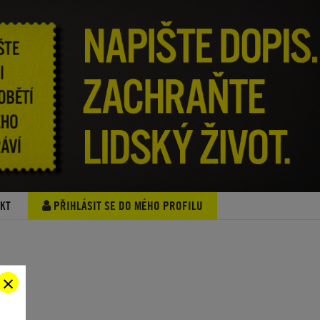
KT
PŘIHLÁSIT SE DO MÉHO PROFILU
×