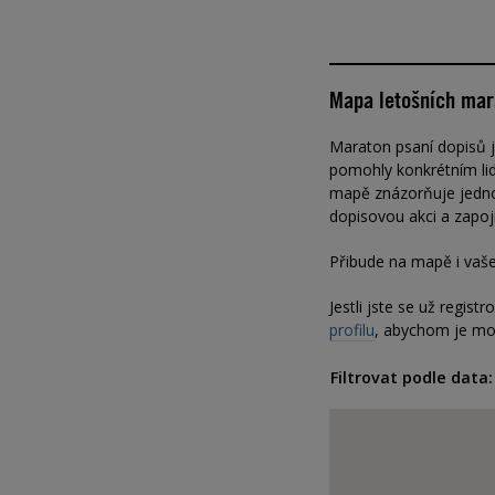
Mapa letošních mar
Maraton psaní dopisů je
pomohly konkrétním li
mapě znázorňuje jedno
dopisovou akci a zapoji
Přibude na mapě i vaš
Jestli jste se už registr
profilu
, abychom je moh
Filtrovat podle data