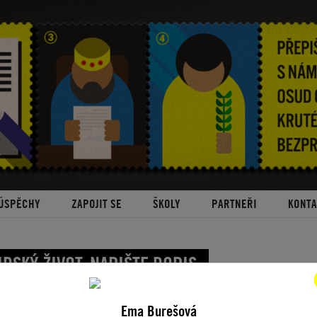
ÚSPĚCHY
ZAPOJIT SE
ŠKOLY
PARTNEŘI
KONTA
DSKÝ ŽIVOT. NAPIŠTE DOPIS.
HY LIDÍ, KTERÝM LETOS POMÁHÁME
Ema Burešová