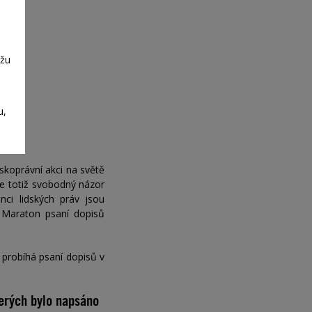
ůžu
u,
dskoprávní akci na světě
e totiž svobodný názor
nci lidských práv jsou
 Maraton psaní dopisů
 probíhá psaní dopisů v
terých bylo napsáno