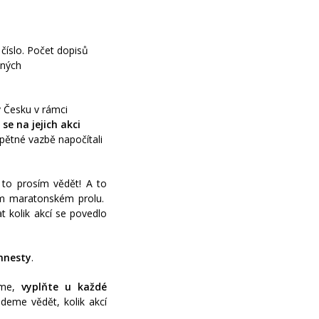
 číslo. Počet dopisů
aných
v Česku v rámci
se na jejich akci
ětné vazbě napočítali
 to prosím vědět! A to
m maratonském profilu.
t kolik akcí se povedlo
mnesty
.
íme,
vyplňte u každé
deme vědět, kolik akcí