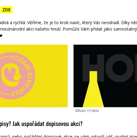
e
ZDE
adná a rychlá. Věříme, že je to krok navíc, který Vás neodradí. Díky 
í mezinárodní akci
našeho hnutí. Pomůže Vám přidat jako samostatný
️
pisy? Jak uspořádat dopisovou akci?
opisů nebo pořádání dopisové akce se vám vytvoří váš osobní marato