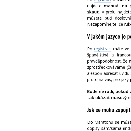
najdete
manuál na p
skaut
.
V profilu najde
můžete buď doslovně
Nezapomínejte, že ruko
V jakém jazyce je p
Po
registraci
máte ve s
španělštině a franco
pravděpodobnost, že mu
zprostředkováváme (čes
alespoň adresát uvidí, 
proto na vás, pro jaký
Budeme rádi, pokud 
tak ukázat masový e
Jak se mohu zapoji
Do Maratonu se můžete
dopisy sám/sama (indi