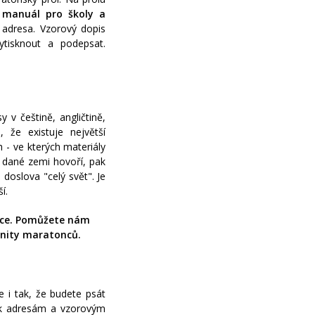
manuál pro školy a
adresa. Vzorový dopis
tisknout a podepsat.
 v češtině, angličtině,
 že existuje největší
 - ve kterých materiály
v dané zemi hovoří, pak
 doslova "celý svět". Je
í.
kce. Pomůžete nám
unity maratonců.
 i tak, že budete psát
 k adresám a vzorovým