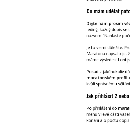
Co mám udělat poto
Dejte nám prosím vědě
jediný, každý dopis se 
názvem "Nahlaste poče
Je to velmi důležité. P
Maratonu napsalo je,
máme výsledek! Loni js
Pokud z jakéhokoliv d
maratonském profilu
kvůli správnému sčítán
Jak přihlásit 2 nebo
Po přihlášení do marat
menu v levé části vaše
konání a o počtu dopisů