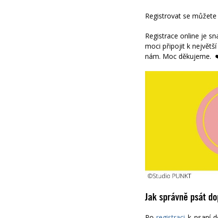
Registrovat se můžet
Registrace online je sn
moci připojit k největš
nám.
Moc děkujeme. ❤
Jak správně psát do
Po
registraci
k psaní d