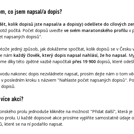
m, co jsem napsal/a dopis?
t, kolik dopisů jste napsal/a a dopis(y) odešlete do cílových ze
totiž počítá. Počet dopisů uveďte
ve svém maratonského profilu
v p
t napsaných dopisů".
rotože jediný způsob, jak dokážeme spočítat, kolik dopisů se v Česku 
 že nám
každý člověk, který dopis napsal nahlásí, že ho napsal.
My 
me díky této zpětné vazbě napočítali
přes
19 900
dopisů, které odešl
ůvodu nakonec dopis nezvládnete napsat, prosím dejte nám o tom věd
v posledním kroku s názvem "Nahlaste počet napsaných dopisů". P
í dopisů.
 více akcí?
onského profilu jednoduše klikněte na možnost "Přidat další", která j
ho profilu. U každé dopisové akce prosíme vyplňte samostatně údaje o
, které se na ní podařilo napsat.