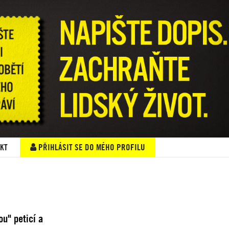
KT
PŘIHLÁSIT SE DO MÉHO PROFILU
ou" peticí a