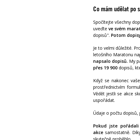
Co mám udělat po 
Spočítejte všechny dopi
uveďte
ve svém marat
dopisů".
Potom
dopisy
Je to velmi důležité. P
letošního Maratonu na
napsalo dopisů.
My pa
přes
19 900
dopisů, kt
Když se nakonec vaš
prostřednictvím formu
Vědět jestli se akce s
uspořádat.
Údaje o počtu dopisů, 
Pokud jste pořádali
akce
samostatně. Dík
skutečně proběhlo.