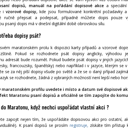
saní dopisů, manuál na pořádání dopisové akce
a speciální
te i
vzorové dopisy,
kde jsou formulované konkrétní požadavky a 
 ručně přepsat a podepsat, případně můžete dopis pouze vy
u psaný dopis má v dnešní digitální době obrovskou sílu.
otřeba dopisy psát?
vém maratonském profilu k dispozici karty případů a vzorové dopisy
uzštině. Pokud se rozhodnete psát dopisy anglicky, výhodou je,
 adresát bude rozumět. Pokud budete psát dopisy v jiných jazycích
ky, francouzsky, španělsky) nebo například i v jazyce, kterým se 
že se za něj píší dopisy všude po světě a že se o daný případ zajímá
 jazyk se rozhodnete, žádná z vybraných možností není lepší nebo horš
v maratonském profilu uvedete i místo a datum své dopisové a
fekt Maratonu psaní dopisů
a oficiálně se tím zapojíte do kom
t do Maratonu, když
nechci uspořádat vlastní akci ?
 zapojit nejen tím, že uspořádáte dopisovou akci pro ostatní, ale
viduálně). K psaní dopisů se prosím
registruje,
získáte tím přístup