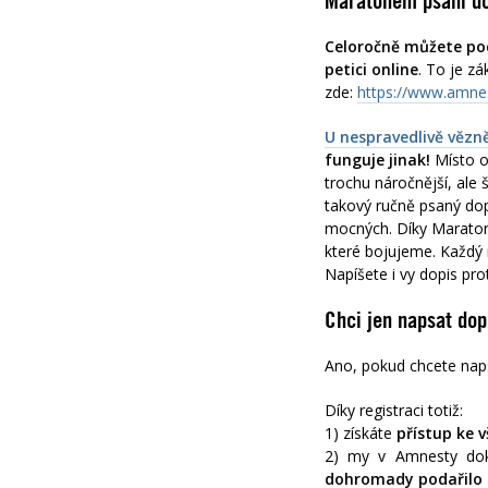
Maratonem psaní do
Celoročně můžete pod
petici online
. To je z
zde:
https://www.amnes
U nespravedlivě vězně
funguje jinak!
Místo o
trochu náročnější, ale
takový
ručně psaný dop
mocných. Díky Maratonu
které bojujeme. Každý 
Napíšete i vy dopis pro
Chci jen napsat dop
Ano, pokud chcete naps
Díky registraci totiž:
1) získáte
přístup ke
2) my v Amnesty doká
dohromady podařilo 