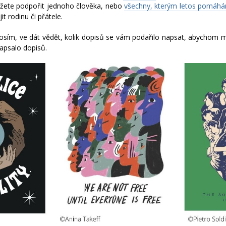
ete podpořit jednoho člověka, nebo
všechny, kterým letos pomáh
t rodinu či přátele.
m, ve dát vědět, kolik dopisů se vám podařilo napsat, abychom moh
napsalo dopisů.