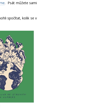
áme
. Psát můžete sami
li spočítat, kolik se v