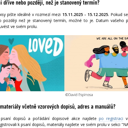
 dříve nebo později, než je stanovený termín?
isy pište ideálně v rozmezí mezi
15.11.2025 - 15.12.2025.
Pokud se
o později než je stanovený termín, možné to je. Datum vašeho p
ést ve svém profilu.
materiály včetně vzorových dopisů, adres a manuálů?
 psaní dopisů a pořádání dopisové akce najdete
po registraci
registrovali k psaní dopisů, materiály najdete ve svém profilu v sekci