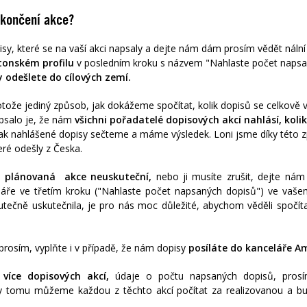
skončení akce?
sy, které se na vaší akci napsaly a dejte nám dám prosím vědět finální
onském profilu
v posledním kroku s názvem "Nahlaste počet naps
 odešlete do cílových zemí.
rotože jediný způsob, jak dokážeme spočítat, kolik dopisů se celkově 
psalo je, že nám
všichni pořadatelé dopisových akcí nahlásí, kolik 
k nahlášené dopisy sečteme a máme výsledek. Loni jsme díky této zp
eré odešly z Česka.
e
plánovaná akce neuskuteční,
nebo ji musíte zrušit, dejte nám
láře ve třetím kroku ("Nahlaste počet napsaných dopisů") ve vaše
kutečně uskutečnila, je pro nás moc důležité, abychom věděli spočíta
prosím, vyplňte i v případě, že nám dopisy
posíláte do kanceláře A
 více dopisových akcí,
údaje o počtu napsaných dopisů, pros
y tomu můžeme každou z těchto akcí počítat za realizovanou a bu