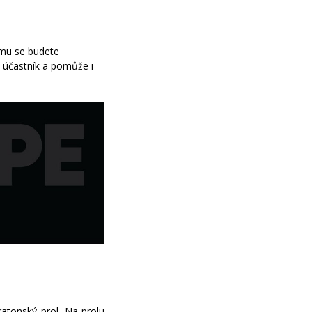
němu se budete
 účastník a pomůže i
nský profil. Na profilu