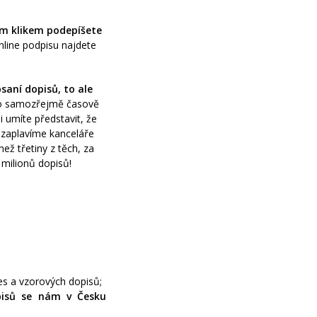
ím klikem podepíšete
nline podpisu najdete
aní dopisů, to ale
 to samozřejmě časově
 umíte představit, že
a zaplavíme kanceláře
ž třetiny z těch, za
milionů dopisů!
s a vzorových dopisů;
pisů se nám v Česku