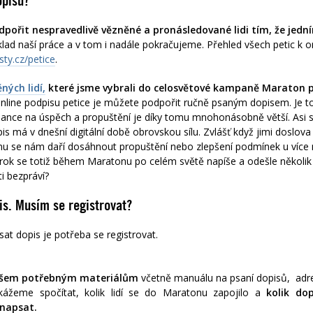
pisů?
pořit nespravedlivě vězněné a pronásledované lidi tím, že jedn
áklad naší práce a v tom i nadále pokračujeme. Přehled všech petic k o
ty.cz/petice
.
ných lidí,
které jsme vybrali do celosvětové kampaně Maraton ps
nline podpisu petice je můžete podpořit ručně psaným dopisem. Je
 šance na úspěch a propuštění je díky tomu mnohonásobně větší. Asi si
is má v dnešní digitální době obrovskou sílu. Zvlášť když jimi doslov
 se nám daří dosáhnout propuštění nebo zlepšení podmínek u více ne
rok se totiž během Maratonu po celém světě napíše a odešle několik 
ti bezpráví?
is. Musím se registrovat?
at dopis je potřeba se registrovat.
 všem potřebným materiálům
včetně manuálu na psaní dopisů, adre
žeme spočítat, kolik lidí se do Maratonu zapojilo a
kolik do
napsat.