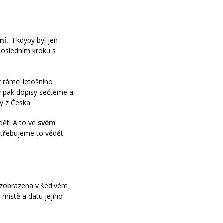
mí.
I kdyby byl jen
osledním kroku s
v rámci letošního
pak dopisy sečteme a
y z Česka.
ět! A to ve
svém
otřebujeme to vědět
e zobrazena v šedivém
 místě a datu jejího