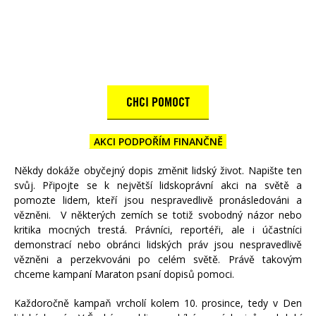
CHCI POMOCT
AKCI PODPOŘÍM FINANČNĚ
Někdy dokáže obyčejný dopis změnit lidský život. Napište ten
svůj. Připojte se k největší lidskoprávní akci na světě a
pomozte lidem, kteří jsou nespravedlivě pronásledováni a
vězněni.
V některých zemích se totiž svobodný názor nebo
kritika mocných trestá. Právníci, reportéři,
ale i účastníci
demonstrací nebo obránci lidských práv jsou nespravedlivě
vězněni a perzekvováni po celém světě. Právě takovým
chceme kampaní Maraton psaní dopisů pomoci.
Každoročně kampaň vrcholí kolem 10. prosince, tedy v Den