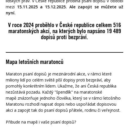
lidských práv. V České republice probíhá psaní dopisů v období
mezi
15
.11.2025 a 15.12.2025. Ale zapojit se můžete už
nyní.
V roce 2024 proběhlo v České republice celkem
516
m
aratonských akcí, na kterých bylo napsáno
19 489
dopisů proti bezpráví.
Mapa letošních maratonců
Maraton psaní dopisů je mezinárodní akce, v rámci které
miliony lidí po celém světě píší dopisy proti bezpráví, aby
pomohly konkrétním lidem. Ukažme, že ani Česká republika
nezůstává pozadu. Každý "špendlík" na maratonské
mapě znázorňuje jednoho člověka, který se v rámci letošního
Maratonu rozhodl napsat dopis nebo uspořádat dopisovou
akci a zapojit tak do psaní dopisů přátele, rodinu či veřejnost.
Přibude na mapě i vaše psaní dopisů?