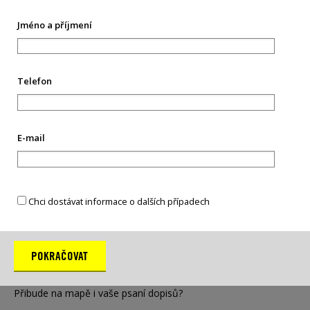
lidských práv. V České republice probíhá psaní dopisů v období
mezi
15
.11.2025 a 15.12.2025. Ale zapojit se můžete už
Jméno a příjmení
nyní.
V roce 2024 proběhlo v České republice celkem
516
m
aratonských akcí, na kterých bylo napsáno
19 489
Telefon
dopisů proti bezpráví.
E-mail
Mapa letošních maratonců
Maraton psaní dopisů je mezinárodní akce, v rámci které
miliony lidí po celém světě píší dopisy proti bezpráví, aby
Chci dostávat informace o dalších případech
pomohly konkrétním lidem. Ukažme, že ani Česká republika
nezůstává pozadu. Každý "špendlík" na maratonské
mapě znázorňuje jednoho člověka, který se v rámci letošního
Maratonu rozhodl napsat dopis nebo uspořádat dopisovou
akci a zapojit tak do psaní dopisů přátele, rodinu či veřejnost.
Přibude na mapě i vaše psaní dopisů?