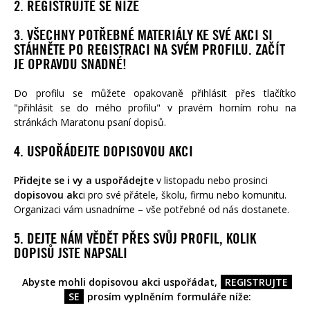
2. REGISTRUJTE SE NÍŽE
3. VŠECHNY POTŘEBNÉ MATERIÁLY KE SVÉ AKCI SI
STÁHNĚTE PO REGISTRACI NA SVÉM PROFILU. ZAČÍT
JE OPRAVDU SNADNÉ!
Do profilu se můžete opakovaně přihlásit přes tlačítko
CHCI POMOCT
"přihlásit se do mého profilu" v pravém horním rohu na
stránkách Maratonu psaní dopisů.
AKCI PODPOŘÍM FINANČNĚ
4. USPOŘÁDEJTE DOPISOVOU AKCI
Někdy dokáže obyčejný dopis změnit lidský život. Napište ten
Přidejte se i vy a uspořádejte
v listopadu nebo prosinci
svůj. Připojte se k největší lidskoprávní akci na světě a
dopisovou akc
i
pro své přátele, školu, firmu nebo komunitu
.
pomozte lidem, kteří jsou nespravedlivě pronásledováni a
Organizaci vám usnadníme – vše potřebné od nás dostanete.
vězněni.
V některých zemích se totiž svobodný názor nebo
kritika mocných trestá. Právníci, reportéři,
ale i účastníci
5. DEJTE NÁM VĚDĚT PŘES SVŮJ PROFIL, KOLIK
demonstrací nebo obránci lidských práv jsou nespravedlivě
DOPISŮ JSTE NAPSALI
vězněni a perzekvováni po celém světě. Právě takovým
chceme kampaní Maraton psaní dopisů pomoci.
Abyste mohli dopisovou akci uspořádat,
REGISTRUJTE
SE
prosím vyplněním formuláře níže:
Každoročně kampaň vrcholí kolem 10. prosince, tedy v Den