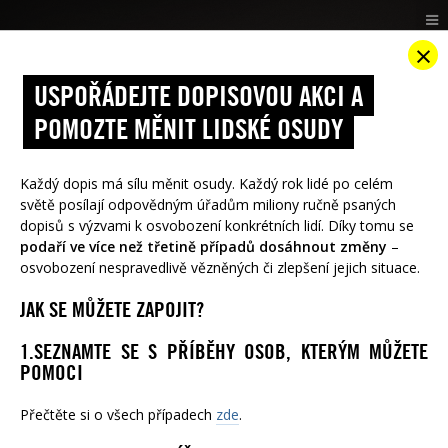
×
USPOŘÁDEJTE DOPISOVOU AKCI A
POMOZTE MĚNIT LIDSKÉ OSUDY
Každý dopis má sílu měnit osudy. Každý rok lidé po celém
světě posílají odpovědným úřadům miliony ručně psaných
dopisů
s výzvami k osvobození konkrétních lidí. Díky tomu se
podaří ve více než třetině případů dosáhnout změny
–
osvobození nespravedlivě vězněných či zlepšení jejich situace.
JAK SE MŮŽETE ZAPOJIT?
ZACHRAŇTE LIDSKÝ ŽIVOT. NAPIŠTE
1.
SEZNAMTE SE S PŘÍBĚHY OSOB, KTERÝM MŮŽETE
DOPIS.
POMOCI
PŘEČTĚTE SI PŘÍBĚHY LIDÍ, KTERÝM LETOS
Přečtěte si o všech případech
zde
.
POMÁHÁME